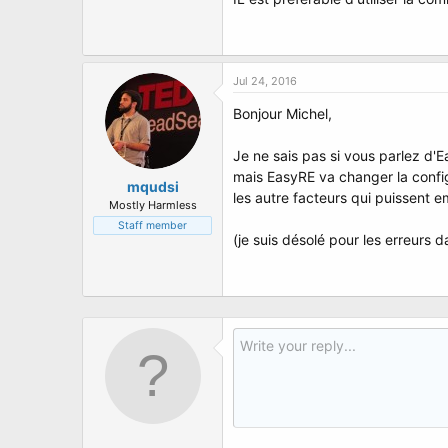
t
e
r
Jul 24, 2016
Bonjour Michel,
Je ne sais pas si vous parlez d
mais EasyRE va changer la config
mqudsi
les autre facteurs qui puissent 
Mostly Harmless
Staff member
(je suis désolé pour les erreurs 