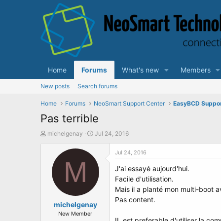
Home
Forums
What's new
Members
New posts
Search forums
Home
Forums
NeoSmart Support Center
EasyBCD Suppo
Pas terrible
T
S
michelgenay
Jul 24, 2016
h
t
r
a
Jul 24, 2016
e
M
r
J'ai essayé aujourd'hui.
a
t
d
d
Facile d'utilisation.
s
a
Mais il a planté mon multi-boot 
t
t
Pas content.
a
michelgenay
e
r
New Member
IL est preferable d'utiliser la c